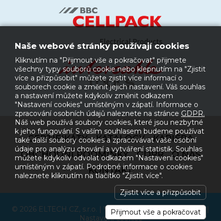
Naše webové stránky používají cookies
Kliknutím na "Přijmout vše a pokračovat" přijmete
všechny typy souborů cookie nebo klepnutím na "Zjistit
více a přizpůsobit" můžete zjistit více informací o
souborech cookie a změnit jejich nastavení. Váš souhlas
a nastavení můžete kdykoliv změnit odkazem
"Nastavení cookies" umístěným v zápatí. Informace o
zpracování osobních údajů naleznete na stránce
GDPR.
Náš web používá soubory cookies, které jsou nezbytné
k jeho fungování. S vaším souhlasem budeme používat
CERTIFIKÁTY
KATALOGY
KARIÉRA
také další soubory cookies a zpracovávat vaše osobní
údaje pro analýzu chování a vytváření statistik. Souhlas
OBCHODNÍ PODMÍNKY
GDPR
O NÁS
můžete kdykoliv odvolat odkazem "Nastavení cookies"
umístěným v zápatí. Podrobné informace o cookies
KONTAKT
naleznete kliknutím na tlačítko "Zjistit více".
Zjistit více a přizpůsobit
© 2026 ELTECH CZ, s.r.o. | Vytvořilo:
Studio Maglen s.r.o.
|
Přijmout vše a pokračovat
Nastavení cookies