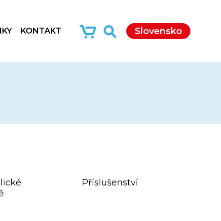
Slovensko
NKY
KONTAKT
lické
Příslušenství
tě