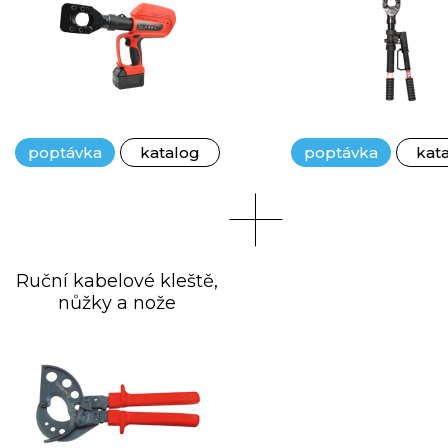
poptávka
katalog
poptávka
kat
Ruční kabelové kleště,
nůžky a nože