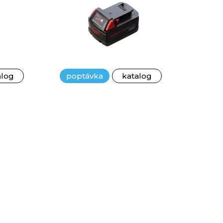
alog
poptávka
katalog