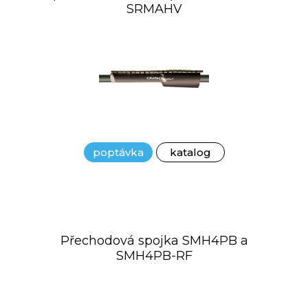
SRMAHV
poptávka
katalog
Přechodová spojka SMH4PB a
SMH4PB-RF