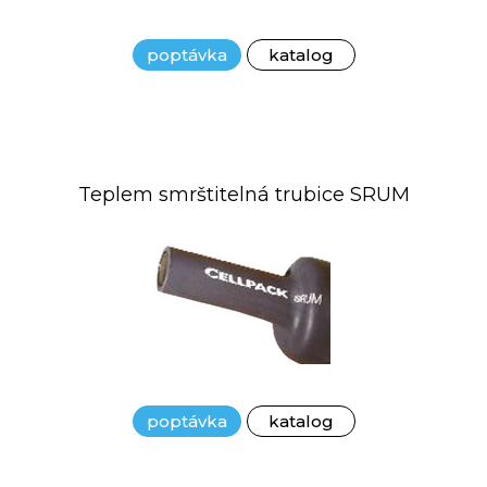
poptávka
katalog
Teplem smrštitelná trubice SRUM
poptávka
katalog