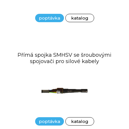
poptávka
katalog
Přímá spojka SMHSV se šroubovými
spojovači pro silové kabely
poptávka
katalog