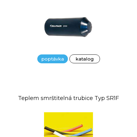
poptávka
katalog
Teplem smrštitelná trubice Typ SR1F