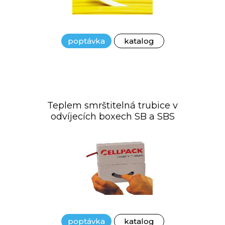
poptávka
katalog
Teplem smrštitelná trubice v
odvíjecích boxech SB a SBS
poptávka
katalog