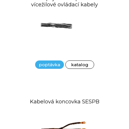
vícežilové ovládací kabely
poptávka
katalog
Kabelová koncovka SESPB