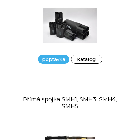
poptávka
katalog
Přímá spojka SMH1, SMH3, SMH4,
SMH5