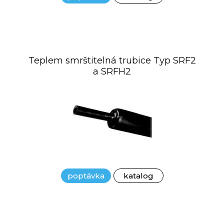
Teplem smrštitelná trubice Typ SRF2
a SRFH2
poptávka
katalog