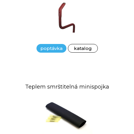
poptávka
katalog
Teplem smrštitelná minispojka