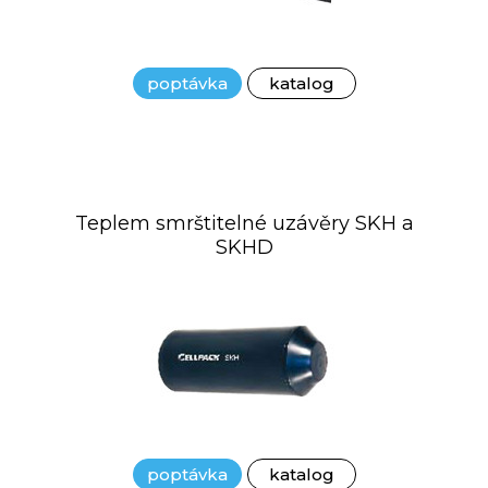
poptávka
katalog
Teplem smrštitelné uzávěry SKH a
SKHD
poptávka
katalog