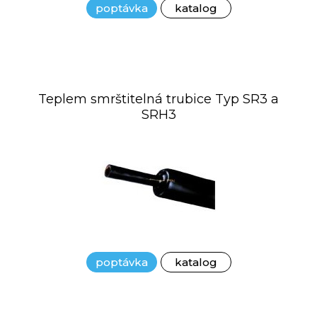
poptávka
katalog
Teplem smrštitelná trubice Typ SR3 a
SRH3
poptávka
katalog