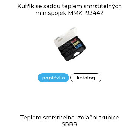
Kufřík se sadou teplem smrštitelných
minispojek MMK 193442
poptávka
katalog
Teplem smrštitelna izolační trubice
SRBB